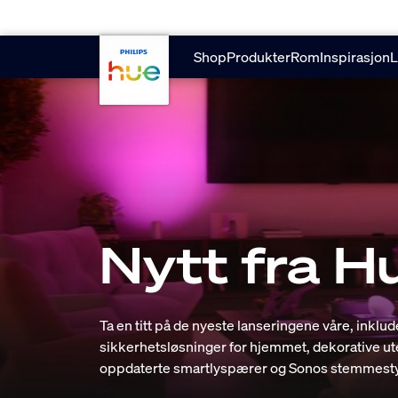
skip.to.main.content
Shop
Produkter
Rom
Inspirasjon
L
Nytt fra H
Ta en titt på de nyeste lanseringene våre, inklu
sikkerhetsløsninger for hjemmet, dekorative ute
oppdaterte smartlyspærer og Sonos stemmesty