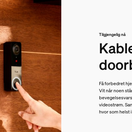
Tilgjengelig nå
Kable
door
Få forbedret hj
Vit når noen st
bevegelsesvarsl
videostrøm. Sam
hvor som helst 