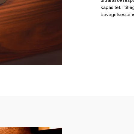
kapasitet. I til
bevegelsessens