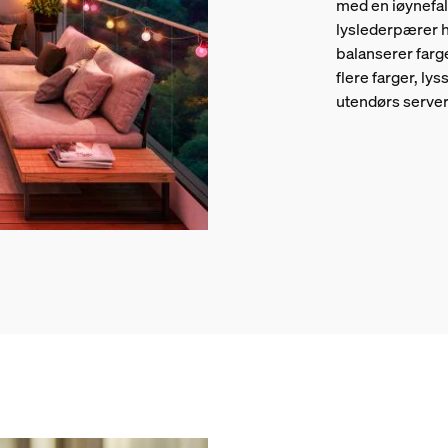
med en iøynefal
lyslederpærer h
balanserer farg
flere farger, lys
utendørs server