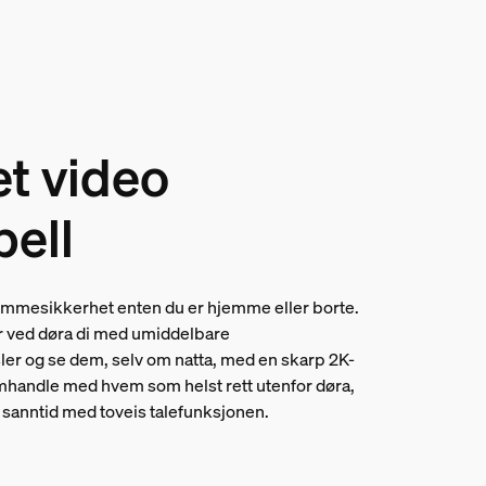
t video
bell
emmesikkerhet enten du er hjemme eller borte.
år ved døra di med umiddelbare
er og se dem, selv om natta, med en skarp 2K-
handle med hvem som helst rett utenfor døra,
i sanntid med toveis talefunksjonen.