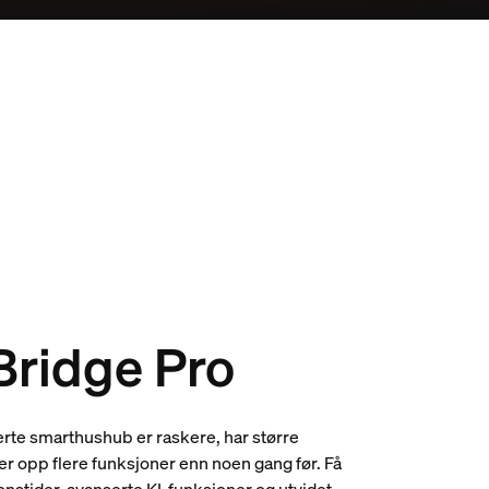
Bridge Pro
rte smarthushub er raskere, har større
er opp flere funksjoner enn noen gang før. Få
onstider, avanserte KI-funksjoner og utvidet