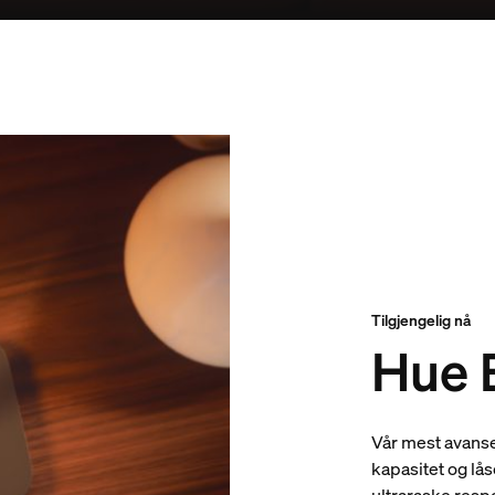
Tilgjengelig nå
Hue 
Vår mest avanse
kapasitet og lås
ultraraske resp