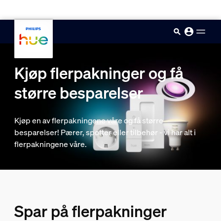
skip.to.main.content
Kjøp flerpakninger og få
større besparelser
Kjøp en av flerpakningene våre og få større
besparelser! Pærer, spotter eller tilbehør - vi har alt i
flerpakningene våre.
Spar på flerpakninger