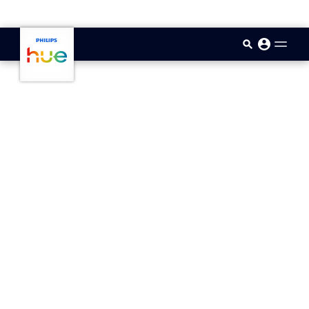
skip.to.main.content