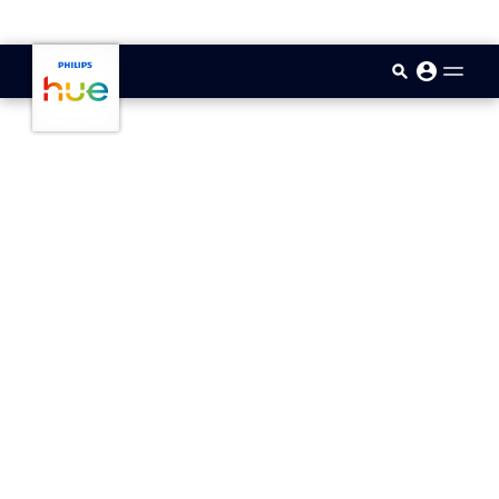
skip.to.main.content