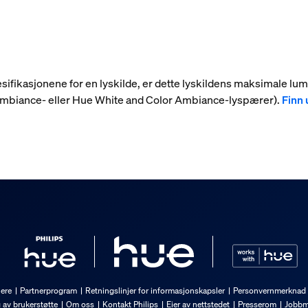
 spesifikasjonene for en lyskilde, er dette lyskildens maksimale l
 Ambiance- eller Hue White and Color Ambiance-lyspærer).
Finn 
nere
Partnerprogram
Retningslinjer for informasjonskapsler
Personvernmerknad
g av brukerstøtte
Om oss
Kontakt Philips
Eier av nettstedet
Presserom
Jobbm