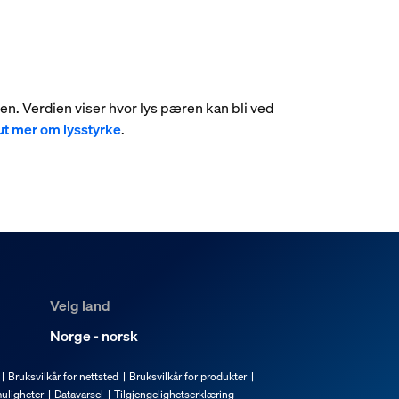
umen. Verdien viser hvor lys pæren kan bli ved
ut mer om lysstyrke
.
Velg land
Norge - norsk
Bruksvilkår for nettsted
Bruksvilkår for produkter
uligheter
Datavarsel
Tilgjengelighetserklæring