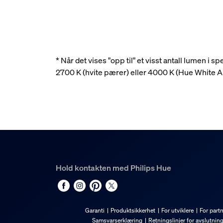
* Når det vises "opp til" et visst antall lumen i
2700 K (hvite pærer) eller 4000 K (Hue White
Hold kontakten med Philips Hue
Garanti
Produktsikkerhet
For utviklere
For part
Samsvarserklæring
Retningslinjer for avslutnin