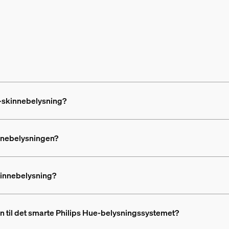
o-skinnebelysning?
nnebelysningen?
kinnebelysning?
n til det smarte Philips Hue-belysningssystemet?