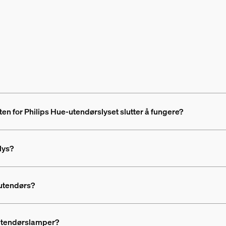
en for Philips Hue-utendørslyset slutter å fungere?
lys?
 utendørs?
 utendørslamper?