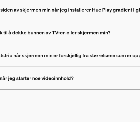
den av skjermen min når jeg installerer Hue Play gradient ligh
ok til å dekke bunnen av TV-en eller skjermen min?
strip når skjermen min er forskjellig fra størrelsene som er op
når jeg starter noe videoinnhold?