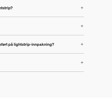
tstrip?
pført på lightstrip-innpakning?