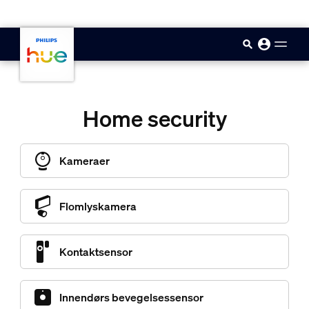
skip.to.main.content
Home security
Kameraer
Flomlyskamera
Kontaktsensor
Innendørs bevegelsessensor