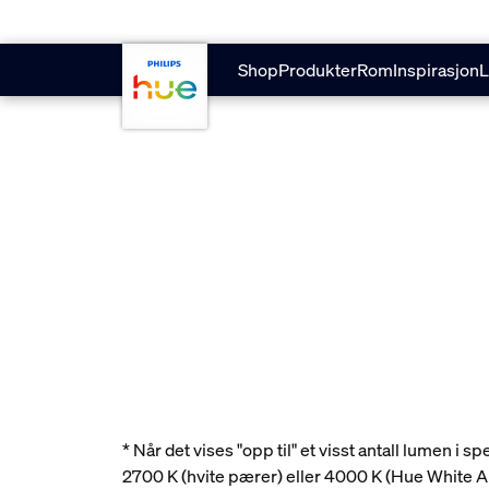
skip.to.main.content
Shop
Produkter
Rom
Inspirasjon
L
* Når det vises "opp til" et visst antall lumen i
2700 K (hvite pærer) eller 4000 K (Hue White