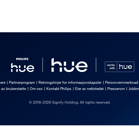
nere
Partnerprogram
Retningslinjer for informasjonskapsler
Personvernmerknad
g av brukerstøtte
Om oss
Kontakt Philips
Eier av nettstedet
Presserom
Jobbm
© 2018-2026 Signify Holding. All rights reserved.