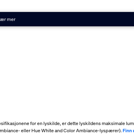
ær mer
 spesifikasjonene for en lyskilde, er dette lyskildens maksimale l
 Ambiance- eller Hue White and Color Ambiance-lyspærer).
Finn 