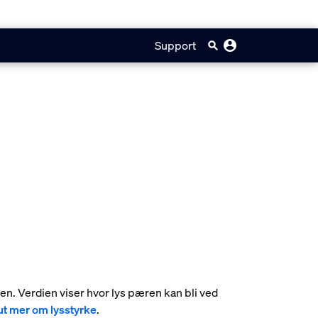
Support
umen. Verdien viser hvor lys pæren kan bli ved
ut mer om lysstyrke
.