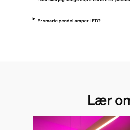
Er smarte pendellamper LED?
Lær o