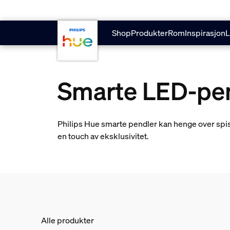
skip.to.main.content
Shop
Produkter
Rom
Inspirasjon
L
Smarte LED-pe
Philips Hue smarte pendler kan henge over spi
en touch av eksklusivitet.
Alle produkter