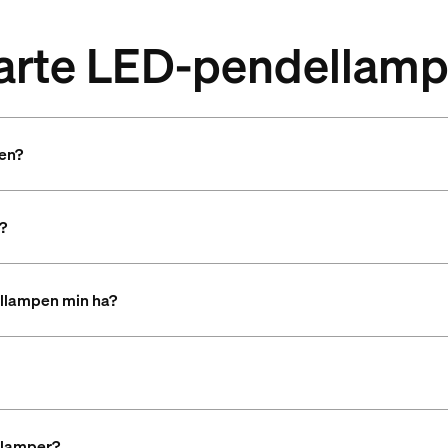
marte LED-pendellamp
gen?
?
ellampen min ha?
llamper?