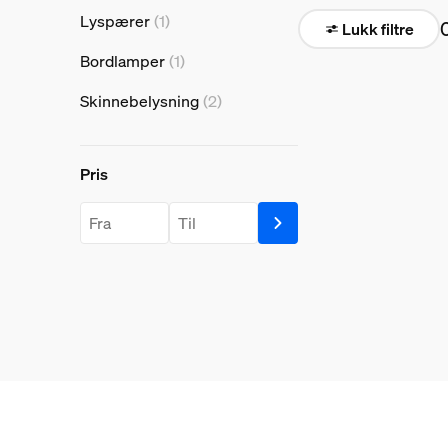
Lyspærer
(1)
Lukk filtre
Bordlamper
(1)
Skinnebelysning
(2)
Pris
Pris
price.from.label
price.to.label