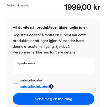
1999,00 kr
product.with.1999,00 kr
Midlertidig utsolgt
Vil du vite når produktet er tilgjengelig igjen.
Registrer deg for å motta en e-post når dette
produktet er på lager igjen. Vi sender bare
denne e-posten en gang. Sjekk vår
Personvernerklæring for flere detaljer.
E-postadresse
subscribe.label
subscribe.link.label
Send meg en melding