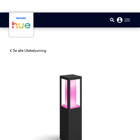
skip.to.main.content
Se alle Utebelysning