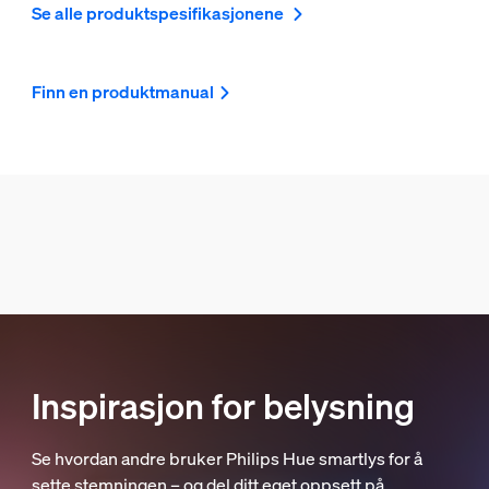
Se alle produktspesifikasjonene
Finn en produktmanual
Inspirasjon for belysning
Se hvordan andre bruker Philips Hue smartlys for å
sette stemningen – og del ditt eget oppsett på