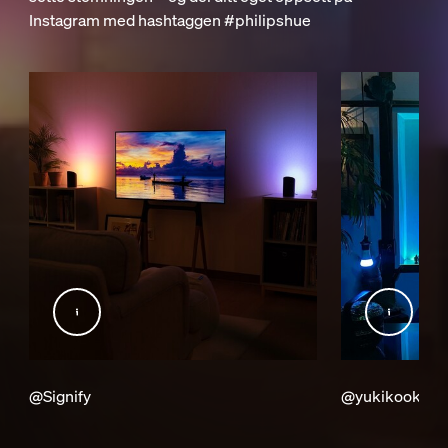
Instagram med hashtaggen #philipshue
@Signify
@yukikookun