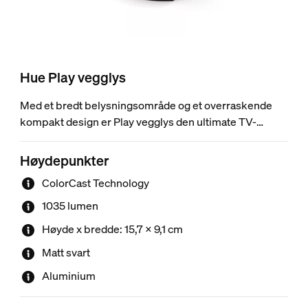
Hue Play vegglys
Med et bredt belysningsområde og et overraskende
kompakt design er Play vegglys den ultimate TV-
forbedringen. ColorCast-teknologi og et elegant design
i aluminium gjør det til det perfekte tillegget for
Høydepunkter
hjemmekinoen (eller andre steder).
ColorCast Technology
1035 lumen
Høyde x bredde: 15,7 x 9,1 cm
Matt svart
Aluminium