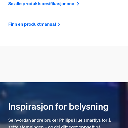
Se alle produktspesifikasjonene
Finn en produktmanual
Inspirasjon for belysning
Se hvordan andre bruker Philips Hue smartlys for å
sette stemningen – og del ditt eget oppsett på