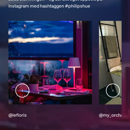
Instagram med hashtaggen #philipshue
@lefloris
@my_orchard_c