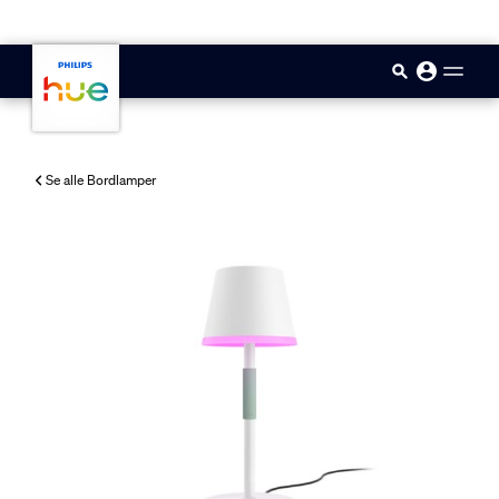
skip.to.main.content
Se alle Bordlamper