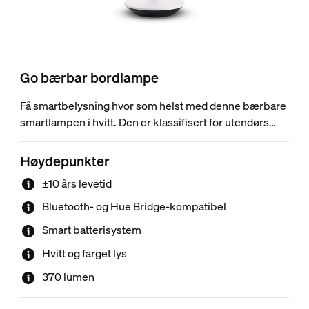
Go bærbar bordlampe
Få smartbelysning hvor som helst med denne bærbare
smartlampen i hvitt. Den er klassifisert for utendørs
bruk, og med det grågrønne silikonhåndtaket kan du
lett ta den med deg der du trenger lys, for eksempel
Høydepunkter
inne for å lese eller ute for å spise middag.
±10 års levetid
Bluetooth- og Hue Bridge-kompatibel
Smart batterisystem
Hvitt og farget lys
370 lumen