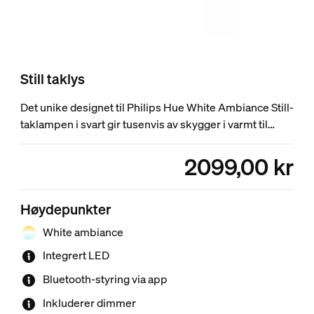
Still taklys
Det unike designet til Philips Hue White Ambiance Still-
taklampen i svart gir tusenvis av skygger i varmt til
kjølig hvitt lys. Få øyeblikkelig kontroll med den
medfølgende Hue Dimmer Switch eller via Bluetooth-
2099,00 kr
product.with.2099,00 kr
appen. Lås opp flere smartbelysningsfunksjoner med
en Hue Bridge.
Høydepunkter
White ambiance
Integrert LED
Bluetooth-styring via app
Inkluderer dimmer