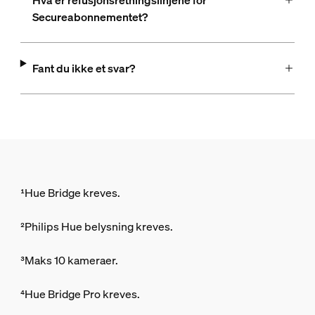
Secureabonnementet?
Fant du ikke et svar?
¹Hue Bridge kreves.
²Philips Hue belysning kreves.
³Maks 10 kameraer.
⁴Hue Bridge Pro kreves.