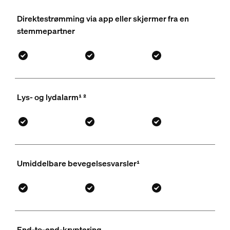
Direktestrømming via app eller skjermer fra en
stemmepartner
Lys- og lydalarm¹ ²
Umiddelbare bevegelsesvarsler¹
End-to-end-kryptering