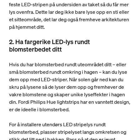
feste LED-stripen på undersiden av taket så du får mer
lys ovenfra. Dette lar deg ikke bare lyse opp en sti eller
et sitteområde, det lar deg også fremheve arkitekturen
på hjemmet ditt.
2. Ha fargerike LED-lys rundt
blomsterbedet ditt
Hvis du har blomsterbed rundt uteområdet ditt – eller
små blomsterbed rundt omkring i hagen – kan du lyse
dem opp med LED-striper. Når solen går ned kan du
skru på lysene så de lyser dem opp og fremhever de
vakre blomstene og skaper unike lyseffekter i hagen
din. Fordi Philips Hue lightstrips har en vanntett design,
er de ideelle i blomsterbed.
For å installere utendørs LED stripelys rundt
blomsterbed, plasser stripelyset langs omkretsen og
stikk det litt ned i bakken. Pass på at den er jevnt