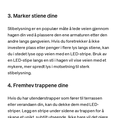
3. Marker stiene dine
Stibelysning er en populær måte å lede veien gjennom
hagen din ved å plassere den ene armaturen etter den
andre langs gangveien. Hvis du foretrekker å ikke
investere plass eller penger i flere lys langs stiene, kan
du i stedet lyse opp veien med en LED-stripe. Bruk av
en LED-stipe langs en sti i hagen vil vise veien med et
mykere, mer spredt lys i motsetning til sterk
stibelysning.
4. Fremhev trappene dine
Hvis du har utendørstrapper som fører til terrassen
eller verandaen din, kan du dekke dem med LED-
striper. Legg en stripe under sidene av trappen for å
skape et unikt, subtilt utseende. Ikke bare vil det gjøre