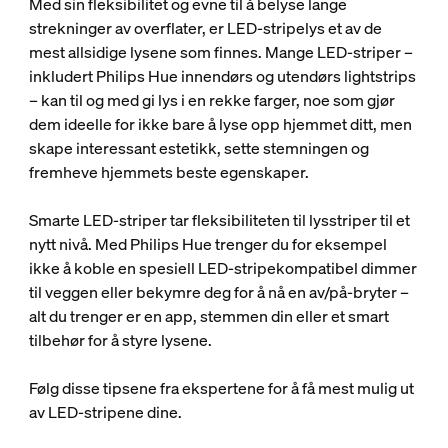
Med sin fleksibilitet og evne til å belyse lange
strekninger av overflater, er LED-stripelys et av de
mest allsidige lysene som finnes. Mange LED-striper –
inkludert Philips Hue innendørs og utendørs lightstrips
– kan til og med gi lys i en rekke farger, noe som gjør
dem ideelle for ikke bare å lyse opp hjemmet ditt, men
skape interessant estetikk, sette stemningen og
fremheve hjemmets beste egenskaper.
Smarte LED-striper tar fleksibiliteten til lysstriper til et
nytt nivå. Med Philips Hue trenger du for eksempel
ikke å koble en spesiell LED-stripekompatibel dimmer
til veggen eller bekymre deg for å nå en av/på-bryter –
alt du trenger er en app, stemmen din eller et smart
tilbehør for å styre lysene.
Følg disse tipsene fra ekspertene for å få mest mulig ut
av LED-stripene dine.