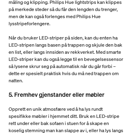
måling og klipping. Philips Hue lightstrips kan klippes
på merkede steder så du får den lengden du trenger,
men de kan også forlenges med Philips Hue
lysstripeforlengere.
Når du bruker LED-striper på siden, kan du enten ha
LED-stripen langs basen på trappen og skjule den bak
en list, eller langs innsiden av rekkverket. Med smarte
LED-striper kan du også legge til en bevegelsessensor
så lysene skrur seg på automatisk når du går forbi –
dette er spesielt praktisk hvis du må ned trappen om
natten.
5. Fremhev gjenstander eller møbler
Opprett en unik atmosfære ved å ha lys rundt
spesifikke møbler i hjemmet ditt. Bruk en LED-stripe
rett under eller bak sofaen i stuen for å skape en
koselig stemning man kan slappe av i, eller ha lys langs