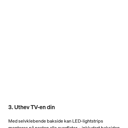
3. Uthev TV-en din
Med selvklebende bakside kan LED-lightstrips
monteres på nesten alle overflater – inkludert baksiden