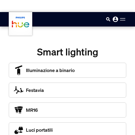
skip.to.main.content
Smart lighting
Illuminazione a binario
Festavia
MR16
Luci portatili