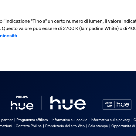
 l'indicazione "Fino a" un certo numero di lumen, il valore indi
à. Questo valore può essere di 2700 K (lampadine White) o di 
uminosità
.
i partner
Programma affiliato
Informativa sui cookie
Informativa sulla privacy
C
rmazioni
Contatta Philips
Proprietario del sito Web
Sala stampa
Opportunità di 