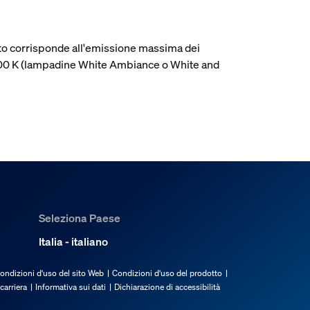
cato corrisponde all'emissione massima dei
4000 K (lampadine White Ambiance o White and
Seleziona Paese
Italia - italiano
ondizioni d'uso del sito Web
Condizioni d'uso del prodotto
carriera
Informativa sui dati
Dichiarazione di accessibilità