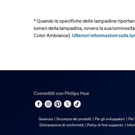
* Quando le specifiche delle lampadine riportano
lumen della lampadina, ovvero la sua luminosit
Color Ambiance).
Ulteriori informazioni sulla l
Connettiti con Philips Hue
Garanzia
Sicurezza dei prodotti
Per gli sviluppatori
Per 
Dichiarazione di conformità
Policy di fine supporto
Info