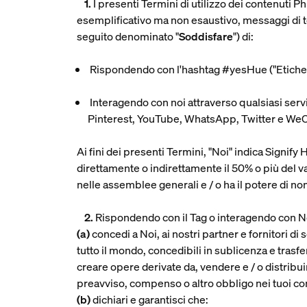
1.
I presenti Termini di utilizzo dei contenuti Ph
esemplificativo ma non esaustivo, messaggi di test
seguito denominato "
Soddisfare
") di:
Rispondendo con l'hashtag #yesHue ("
Etiche
Interagendo con noi attraverso qualsiasi serv
Pinterest, YouTube, WhatsApp, Twitter e WeCh
Ai fini dei presenti Termini, "Noi" indica Signify 
direttamente o indirettamente il 50% o più del v
nelle assemblee generali e / o ha il potere di nom
2.
Rispondendo con il Tag o interagendo con Noi
(a)
concedi a Noi, ai nostri partner e fornitori di s
tutto il mondo, concedibili in sublicenza e trasfe
creare opere derivate da, vendere e / o distribu
preavviso, compenso o altro obbligo nei tuoi co
(b)
dichiari e garantisci che: