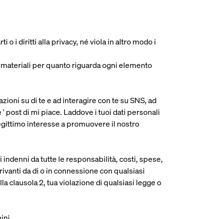
;
i o i diritti alla privacy, né viola in altro modo i
à dei materiali per quanto riguarda ogni elemento
zioni su di te e ad interagire con te su SNS, ad
post di mi piace. Laddove i tuoi dati personali
egittimo interesse a promuovere il nostro
indenni da tutte le responsabilità, costi, spese,
erivanti da di o in connessione con qualsiasi
lla clausola 2, tua violazione di qualsiasi legge o
ini.