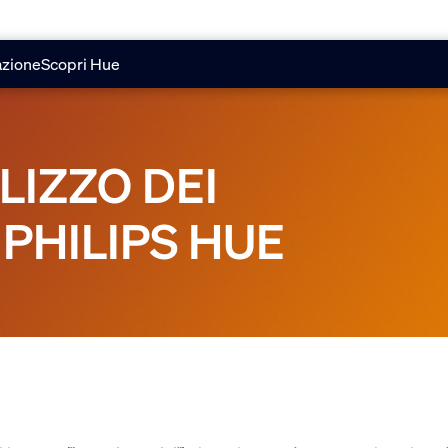
azione
Scopri Hue
ILIZZO DEI
 PHILIPS HUE