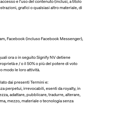
l'accesso e l'uso del contenuto (inclusi, a titolo
razioni, grafici o qualsiasi altro materiale, di
stagram, Facebook (incluso Facebook Messenger),
 quali ora o in seguito Signify NV detiene
prietà e / o il 50% o più del potere di voto
o modo le loro attività.
ato dai presenti Termini e:
nza perpetui, irrevocabili, esenti da royalty, in
rezza, adattare, pubblicare, tradurre, alterare,
forma, mezzo, materiale o tecnologia senza