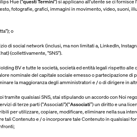
ilips Hue ("
questi Termini
") si applicano all'utente se ci fornisce 
o, fotografie, grafici, immagini in movimento, video, suoni, illust
tta
"); o
izio di social network (inclusi, ma non limitati a, LinkedIn, In
at) (collettivamente, "
SNS
").
Holding BV e tutte le società, società ed entità legali rispetto alle
alore nominale del capitale sociale emesso o partecipazione di pro
inare la maggioranza degli amministratori e / o di dirigere in altr
 tramite qualsiasi SNS, stai stipulando un accordo con Noi regol
ervizi di terze parti ("Associati")(“
Associati
”) un diritto e una lice
ribili per utilizzare, copiare, modificare, eliminare nella sua inte
ire tali Contenuto e / o incorporare tale Contenuto in qualsiasi 
nfronti;