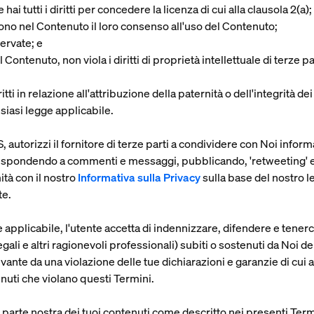
hai tutti i diritti per concedere la licenza di cui alla clausola 2(a)
ono nel Contenuto il loro consenso all'uso del Contenuto;
servate; e
 Contenuto, non viola i diritti di proprietà intellettuale di terze part
diritti in relazione all'attribuzione della paternità o dell'integrit
siasi legge applicabile.
autorizzi il fornitore di terze parti a condividere con Noi informa
spondendo a commenti e messaggi, pubblicando, 'retweeting' e ' 
ità con il nostro
Informativa sulla Privacy
sulla base del nostro l
te.
pplicabile, l'utente accetta di indennizzare, difendere e tenerci 
egali e altri ragionevoli professionali) subiti o sostenuti da Noi d
ivante da una violazione delle tue dichiarazioni e garanzie di cui a
tenuti che violano questi Termini.
a parte nostra dei tuoi contenuti come descritto nei presenti Term