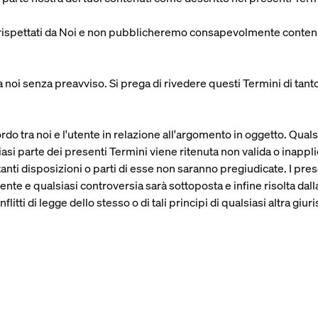
sono rispettati da Noi e non pubblicheremo consapevolmente contenuti
oi senza preavviso. Si prega di rivedere questi Termini di tanto i
rdo tra noi e l'utente in relazione all'argomento in oggetto. Quals
iasi parte dei presenti Termini viene ritenuta non valida o inappl
stanti disposizioni o parti di esse non saranno pregiudicate. I pr
tente e qualsiasi controversia sarà sottoposta e infine risolta dal
litti di legge dello stesso o di tali principi di qualsiasi altra giur