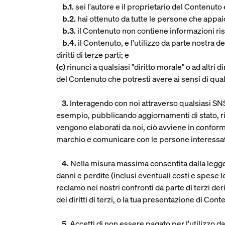
b.1.
sei l'autore e il proprietario del Contenuto e 
b.2.
hai ottenuto da tutte le persone che appai
b.3.
il Contenuto non contiene informazioni ri
b.4.
il Contenuto, e l'utilizzo da parte nostra del
diritti di terze parti; e
(c)
rinunci a qualsiasi "diritto morale" o ad altri 
del Contenuto che potresti avere ai sensi di qual
3.
Interagendo con noi attraverso qualsiasi SNS, 
esempio, pubblicando aggiornamenti di stato, ri
vengono elaborati da noi, ciò avviene in conform
marchio e comunicare con le persone interessa
4.
Nella misura massima consentita dalla legge a
danni e perdite (inclusi eventuali costi e spese l
reclamo nei nostri confronti da parte di terzi der
dei diritti di terzi, o la tua presentazione di Con
5.
Accetti di non essere pagato per l'utilizzo d