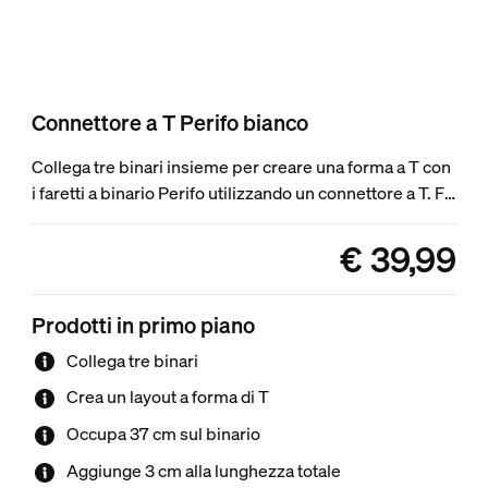
Connettore a T Perifo bianco
Collega tre binari insieme per creare una forma a T con
i faretti a binario Perifo utilizzando un connettore a T. Fai
scorrere i tuoi binari in tre direzioni diverse, fino alla
lunghezza che desideri, per illuminare l'intera stanza
€ 39,99
product.with.€ 39,
con il sistema di faretti a binario intelligente. Solo per
faretti a binario Perifo.
Prodotti in primo piano
Collega tre binari
Crea un layout a forma di T
Occupa 37 cm sul binario
Aggiunge 3 cm alla lunghezza totale