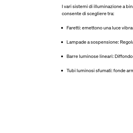
I vari sistemi di illuminazione a b
consente di scegliere tra:
Faretti
: emettono una luce vibra
Lampade a sospensione
: Regol
Barre luminose lineari
: Diffond
Tubi luminosi sfumati
: fonde arm