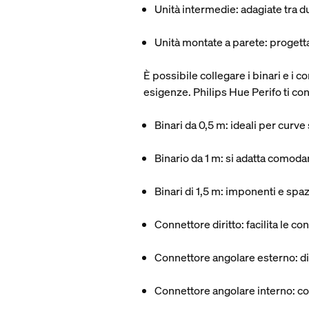
Unità intermedie
: adagiate tra 
Unità montate a parete
: progett
È possibile collegare i binari e i c
esigenze. Philips Hue Perifo ti con
Binari da 0,5 m
: ideali per curve
Binario da 1 m
: si adatta comoda
Binari di 1,5 m
: imponenti e spazi
Connettore diritto
: facilita le c
Connettore angolare esterno
: 
Connettore angolare interno
: c