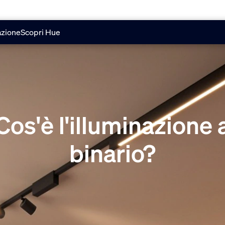
azione
Scopri Hue
Cos'è l'illuminazione 
binario?