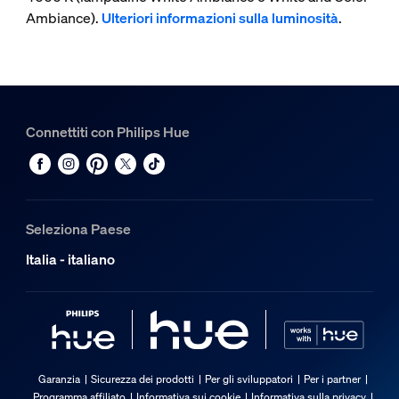
Ambiance).
Ulteriori informazioni sulla luminosità
.
Connettiti con Philips Hue
Seleziona Paese
Italia - italiano
Garanzia
Sicurezza dei prodotti
Per gli sviluppatori
Per i partner
Programma affiliato
Informativa sui cookie
Informativa sulla privacy