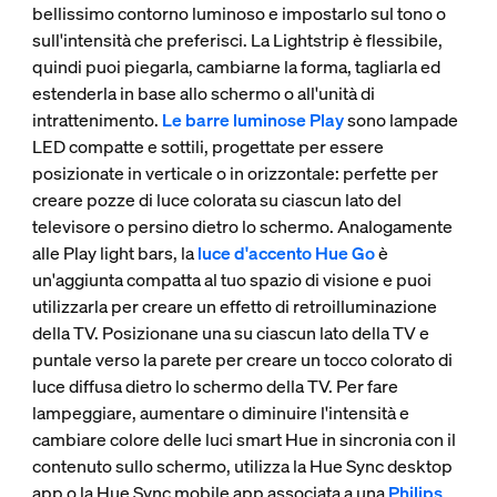
bellissimo contorno luminoso e impostarlo sul tono o
sull'intensità che preferisci. La Lightstrip è flessibile,
quindi puoi piegarla, cambiarne la forma, tagliarla ed
estenderla in base allo schermo o all'unità di
intrattenimento.
Le barre luminose Play
sono lampade
LED compatte e sottili, progettate per essere
posizionate in verticale o in orizzontale: perfette per
creare pozze di luce colorata su ciascun lato del
televisore o persino dietro lo schermo. Analogamente
alle Play light bars, la
luce d'accento Hue Go
è
un'aggiunta compatta al tuo spazio di visione e puoi
utilizzarla per creare un effetto di retroilluminazione
della TV. Posizionane una su ciascun lato della TV e
puntale verso la parete per creare un tocco colorato di
luce diffusa dietro lo schermo della TV. Per fare
lampeggiare, aumentare o diminuire l'intensità e
cambiare colore delle luci smart Hue in sincronia con il
contenuto sullo schermo, utilizza la Hue Sync desktop
app o la Hue Sync mobile app associata a una
Philips