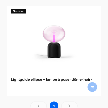
Nouveau
Lightguide ellipse + lampe à poser dôme (noir)
aria.live.1.out.of.1
1