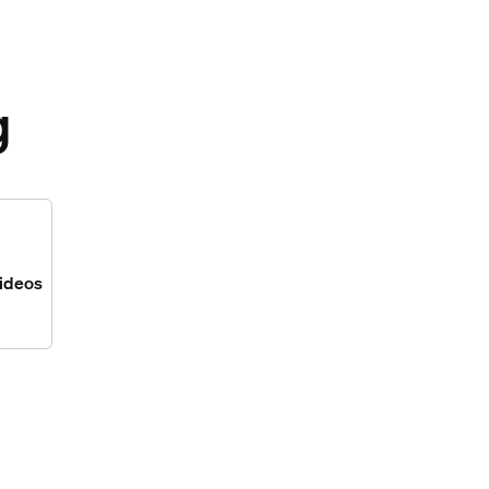
g
ideos