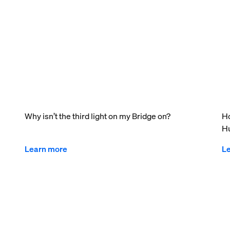
Why isn’t the third light on my Bridge on?
Ho
Hu
Learn more
L