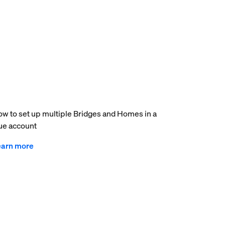
w to set up multiple Bridges and Homes in a
e account
earn more