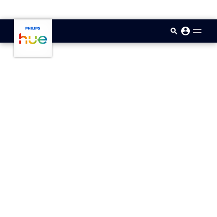
skip.to.main.content