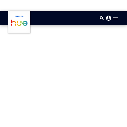
skip.to.main.content