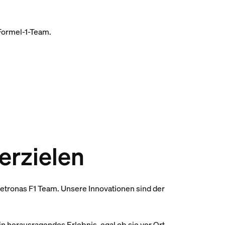
Formel-1-Team.
erzielen
Petronas F1 Team. Unsere Innovationen sind der
 herausragendes Erlebnis, egal ob sie vor Ort