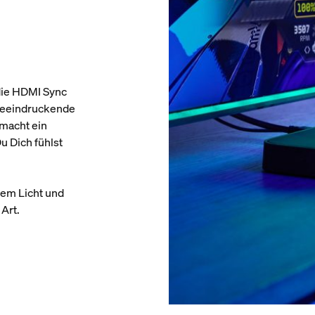
die HDMI Sync
 beeindruckende
macht ein
u Dich fühlst
tem Licht und
Art.