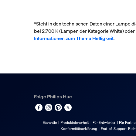
*Steht in den technischen Daten einer Lampe die
bei 2.700 K (Lampen der Kategorie White) ode
Informationen zum Thema Helligkeit
.
Folge Philips Hue
Garantie
Produktsicherheit
Für Entwickler
Für Partne
Konformitätserklärung
End-of-Support-Richt