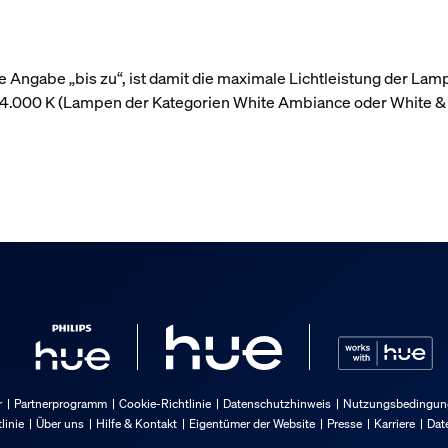
 Angabe „bis zu“, ist damit die maximale Lichtleistung der Lam
r 4.000 K (Lampen der Kategorien White Ambiance oder White &
r
Partnerprogramm
Cookie-Richtlinie
Datenschutzhinweis
Nutzungsbedingung
linie
Über uns
Hilfe & Kontakt
Eigentümer der Website
Presse
Karriere
Dat