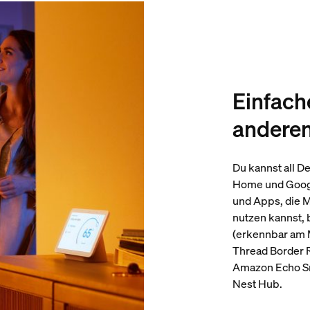
Einfach
andere
Du kannst all D
Home und Googl
und Apps, die M
nutzen kannst,
(erkennbar am 
Thread Border 
Amazon Echo Sm
Nest Hub.