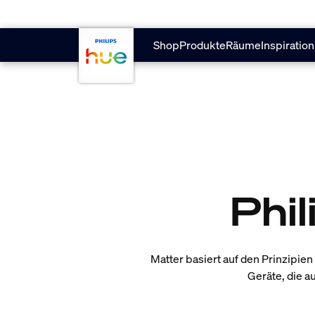
skip.to.main.content
Shop
Produkte
Räume
Inspiration
Phi
Matter basiert auf den Prinzipien 
Geräte, die a