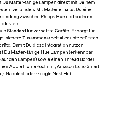
t Du Matter-fähige Lampen direkt mit Deinem
tem verbinden. Mit Matter erhältst Du eine
erbindung zwischen Philips Hue und anderen
odukten.
eue Standard für vernetzte Geräte. Er sorgt für
ge, sichere Zusammenarbeit aller unterstützten
äte. Damit Du diese Integration nutzen
gst Du Matter-fähige Hue Lampen (erkennbar
 auf den Lampen) sowie einen Thread Border
einen Apple HomePod mini, Amazon Echo Smart
.), Nanoleaf oder Google Nest Hub.