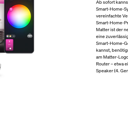
Ab sofort kanns
Smart-Home-Sys
vereinfachte V
Smart-Home-Pr
Matter ist der n
eine zuverlässi
Smart-Home-Ger
kannst, benöti
am Matter-Logo
Router – etwa 
Speaker (4. Gen