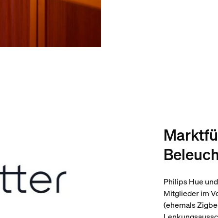
Marktfü
Beleuc
Philips Hue und
Mitglieder im V
(ehemals Zigbee
Lenkungsaussch