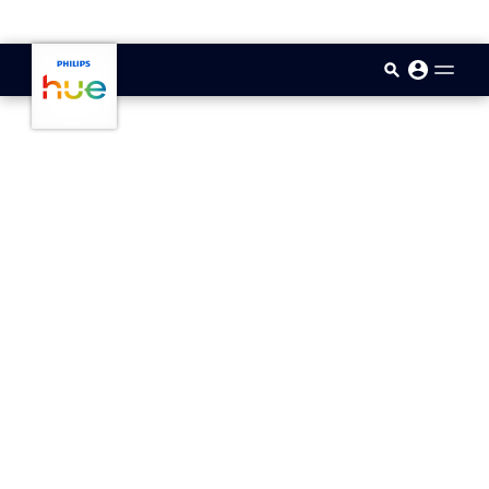
skip.to.main.content