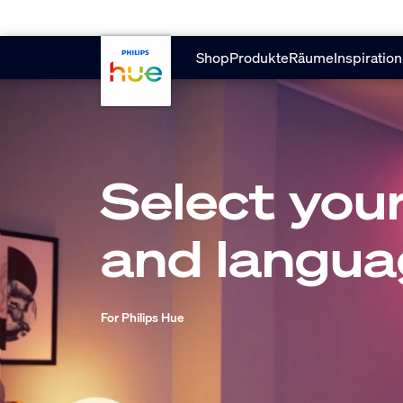
skip.to.main.content
Shop
Produkte
Räume
Inspiration
Select your
and langu
For Philips Hue