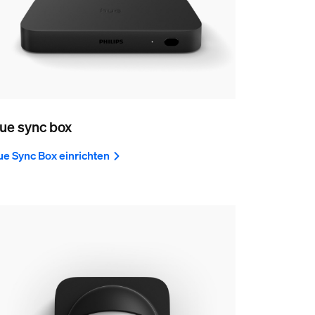
ue sync box
e Sync Box einrichten