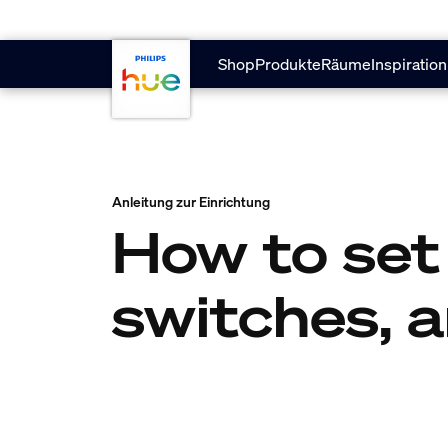
skip.to.main.content
Shop
Produkte
Räume
Inspiration
Anleitung zur Einrichtung
How to set
switches, 