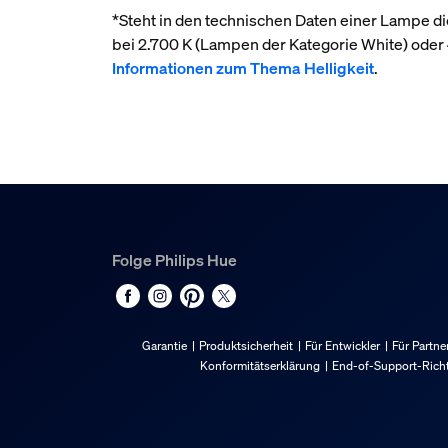
*Steht in den technischen Daten einer Lampe die
bei 2.700 K (Lampen der Kategorie White) ode
Informationen zum Thema Helligkeit
.
Folge Philips Hue
Garantie
Produktsicherheit
Für Entwickler
Für Partne
Konformitätserklärung
End-of-Support-Richt