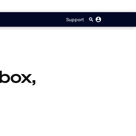
Support
box,