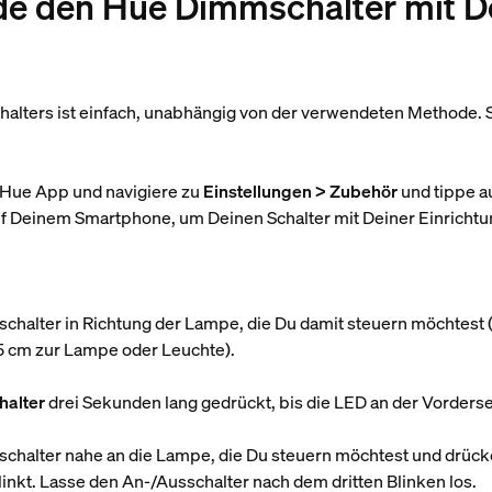
inde den Hue Dimmschalter mit 
alters ist einfach, unabhängig von der verwendeten Methode. 
e Hue App und navigiere zu
Einstellungen > Zubehör
und tippe a
f Deinem Smartphone, um Deinen Schalter mit Deiner Einrichtu
chalter in Richtung der Lampe, die Du damit steuern möchtest (
5 cm zur Lampe oder Leuchte).
halter
drei Sekunden lang gedrückt, bis die LED an der Vordersei
chalter nahe an die Lampe, die Du steuern möchtest und drüc
blinkt. Lasse den An-/Ausschalter nach dem dritten Blinken los.