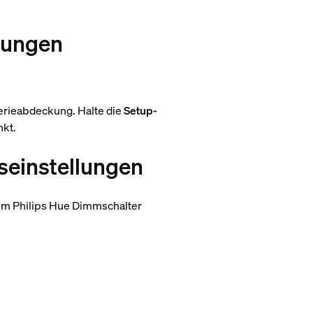
lungen
erieabdeckung. Halte die
Setup-
nkt.
seinstellungen
em Philips Hue Dimmschalter