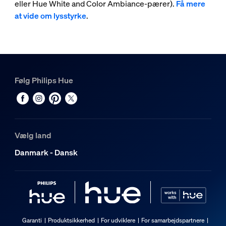
eller Hue White and Color Ambiance-pærer).
Få mere
at vide om lysstyrke
.
Følg Philips Hue
Vælg land
Danmark - Dansk
Garanti
Produktsikkerhed
For udviklere
For samarbejdspartnere