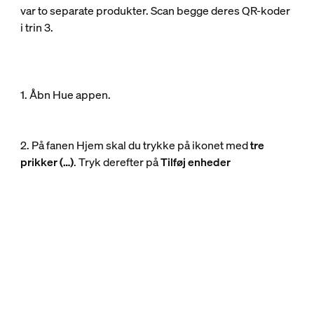
var to separate produkter. Scan begge deres QR-koder
i trin 3.
1. Åbn Hue appen.
2. På fanen Hjem skal du trykke på ikonet med
tre
prikker (…)
. Tryk derefter på
Tilføj enheder