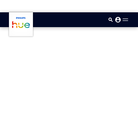
skip.to.main.content