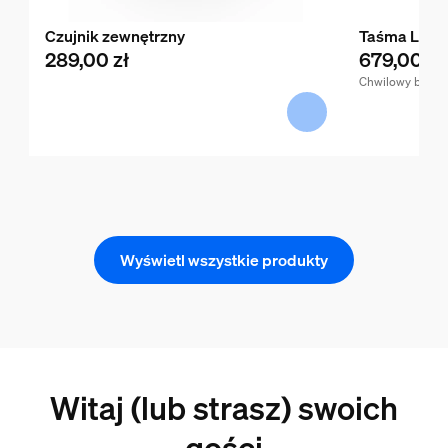
Czujnik zewnętrzny
Taśma LED 2
289,00 zł
679,00 zł
Chwilowy brak t
Wyświetl wszystkie produkty
Witaj (lub strasz) swoich
gości