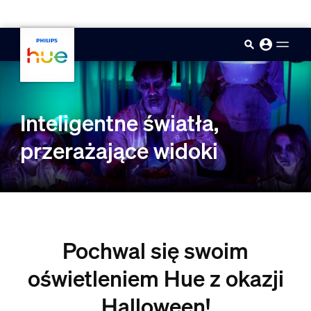
skip.to.main.content
Inteligentne światła,
przerażające widoki
Pochwal się swoim
oświetleniem Hue z okazji
Halloween!