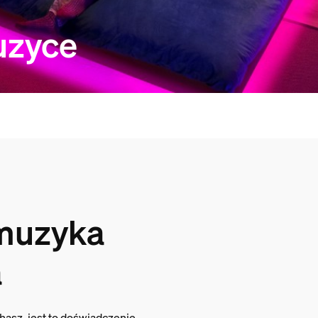
uzyce
 muzyka
a
hasz, jest to doświadczenie,