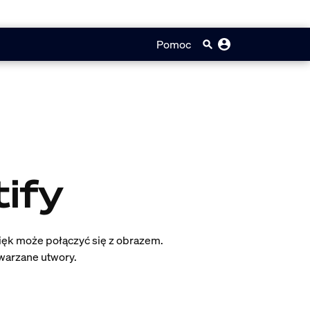
Pomoc
tify
więk może połączyć się z obrazem.
twarzane utwory.