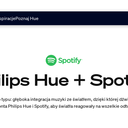
spiracje
Poznaj Hue
lips Hue + Spo
o typu: głęboka integracja muzyki ze światłem, dzięki której dź
nta Philips Hue i Spotify, aby światła reagowały na wszelkie od