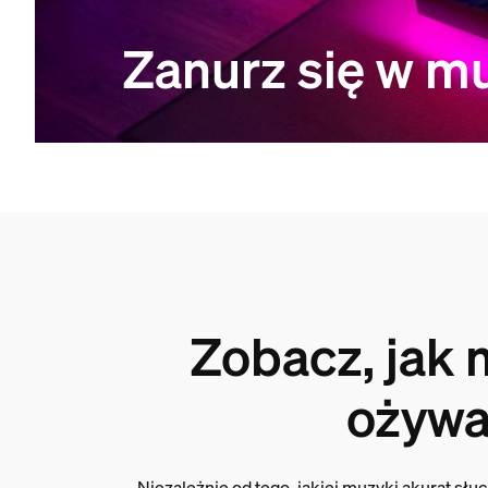
Zanurz się w m
Zobacz, jak
ożyw
Niezależnie od tego, jakiej muzyki akurat słuc