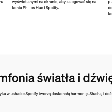
ru
wyświetlanymi na ekranie, aby zalogować się na
pl
konta Philips Hue i Spotify.
do
k
mfonia światła i dźwi
uzyka w usłudze Spotify tworzą doskonałą harmonię. Słuchaj i d