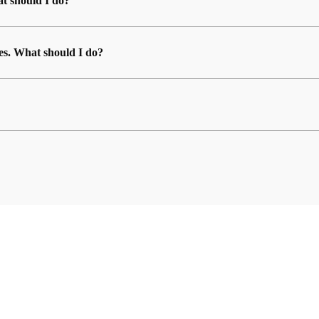
t should I do?
es. What should I do?