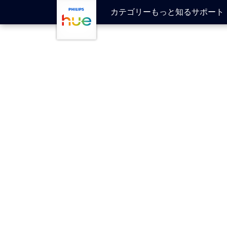
skip.to.main.content
カテゴリー
もっと知る
サポート