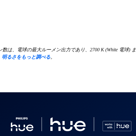
大ルーメン出力であり、2700 K (White 電球) または 4000 K 
。
明るさをもっと調べる
。