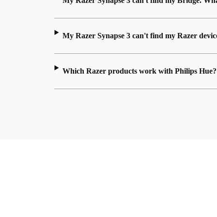
My Razer Synapse 3 can't find my Bridge. Wha
My Razer Synapse 3 can't find my Razer devic
Which Razer products work with Philips Hue?