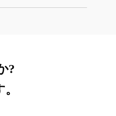
か?
す。