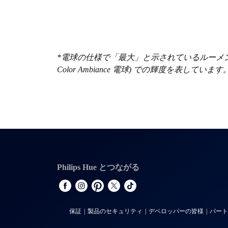
*電球の仕様で「最大」と示されているルーメン数は、電球の最
Color Ambiance 電球) での輝度を表しています
Philips Hue とつながる
保証
製品のセキュリティ
デベロッパーの皆様
パート