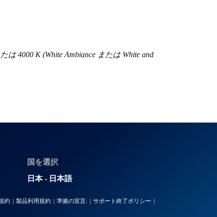
(White Ambiance または White and
国を選択
日本 - 日本語
規約
製品利用規約
準拠の宣言:
サポート終了ポリシー