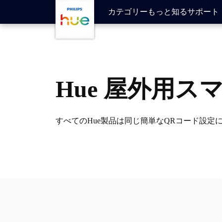
skip.to.main.content
カテゴリー
もっと知る
サポート
Hue 屋外用
すべてのHue製品は同じ簡単なQRコード設定