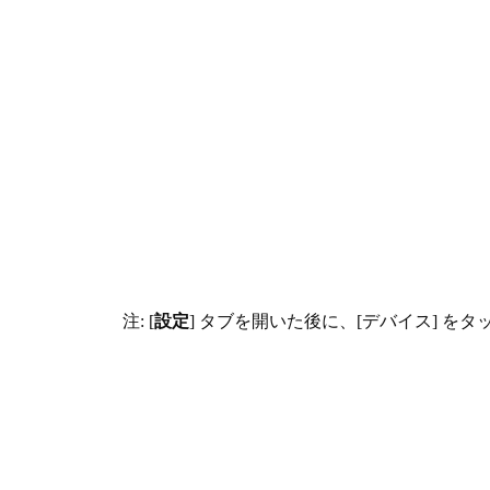
注: [
設定
] タブを開いた後に、[デバイス] を