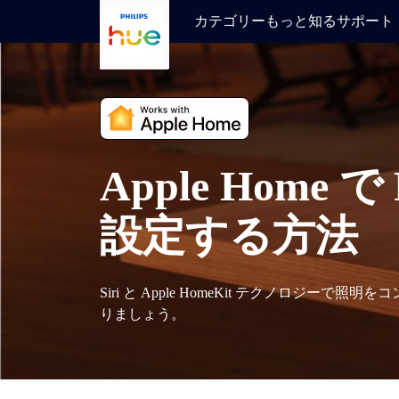
skip.to.main.content
カテゴリー
もっと知る
サポート
Apple Home で 
設定する方法
Siri と Apple HomeKit テクノロジー
りましょう。