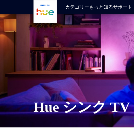
skip.to.main.content
カテゴリー
もっと知る
サポート
Hue シンク T