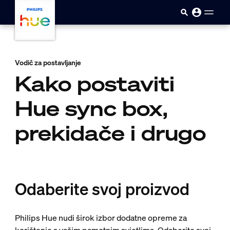
skip.to.main.content
Vodič za postavljanje
Kako postaviti
Hue sync box,
prekidače i drugo
Odaberite svoj proizvod
Philips Hue nudi širok izbor dodatne opreme za