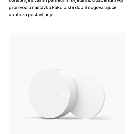
korištenje s vašim pametnim svjetlima. Odaberite svoj
proizvod u nastavku kako biste dobili odgovarajuće
upute za postavljanje.