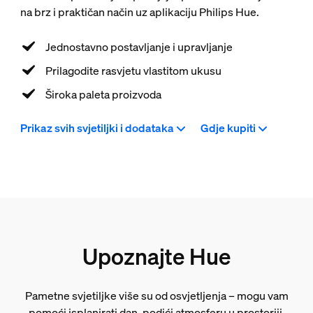
na brz i praktičan način uz aplikaciju Philips Hue.
Jednostavno postavljanje i upravljanje
Prilagodite rasvjetu vlastitom ukusu
Široka paleta proizvoda
Prikaz svih svjetiljki i dodataka
Gdje kupiti
Upoznajte Hue
Pametne svjetiljke više su od osvjetljenja – mogu vam
pomoći isplanirati dan, podići atmosferu u prostoriji,