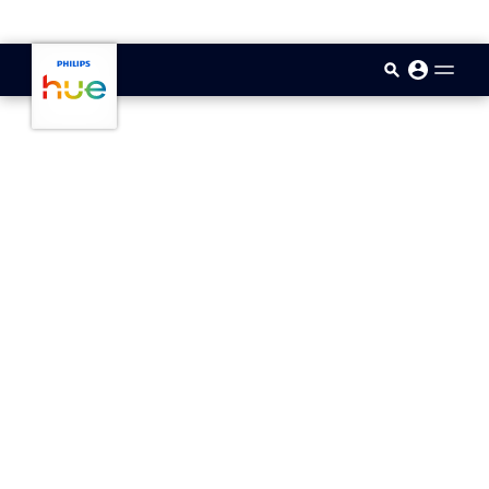
skip.to.main.content