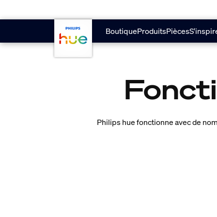
skip.to.main.content
Boutique
Produits
Pièces
S'inspir
Foncti
Philips hue fonctionne avec de nomb