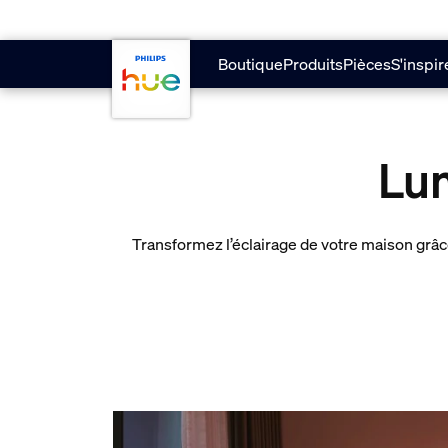
skip.to.main.content
Boutique
Produits
Pièces
S'inspir
Lu
Transformez l’éclairage de votre maison grâ