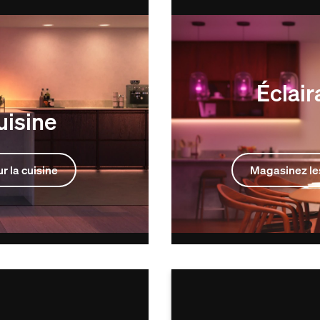
Éclair
uisine
r la cuisine
Magasinez les