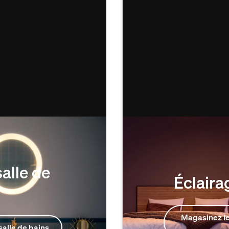
alle de
Éclaira
Magasinez le
salle de bains