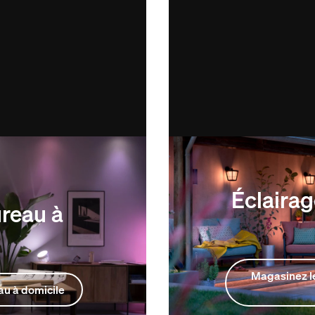
Éclairag
ureau à
Magasinez le
au à domicile