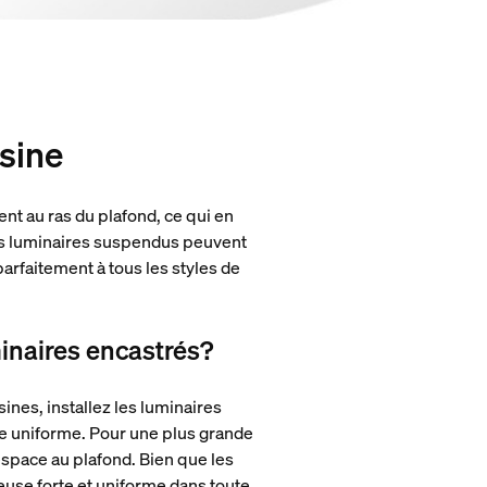
isine
ent au ras du plafond, ce qui en
 les luminaires suspendus peuvent
parfaitement à tous les styles de
minaires encastrés?
sines, installez les luminaires
age uniforme. Pour une plus grande
’espace au plafond. Bien que les
use forte et uniforme dans toute