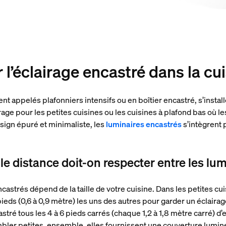
l’éclairage encastré dans la cu
t appelés plafonniers intensifs ou en boîtier encastré, s’install
airage pour les petites cuisines ou les cuisines à plafond bas où
sign épuré et minimaliste, les
luminaires encastrés
s’intègrent 
le distance doit-on respecter entre les lu
castrés dépend de la taille de votre cuisine. Dans les petites cui
pieds (0,6 à 0,9 mètre) les uns des autres pour garder un éclair
astré tous les 4 à 6 pieds carrés (chaque 1,2 à 1,8 mètre carré) d
ler petites, ensemble, elles fournissent une couverture lumine